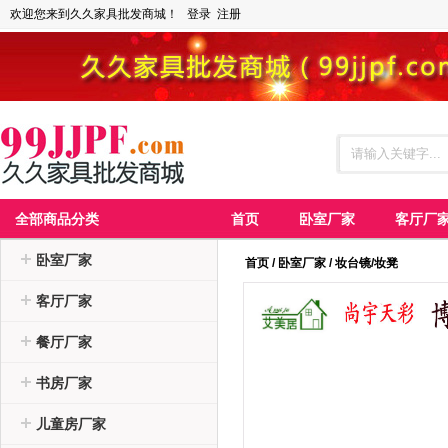
欢迎您来到久久家具批发商城！
登录
注册
全部商品分类
首页
卧室厂家
客厅厂
卧室厂家
首页
/
卧室厂家
/
妆台镜/妆凳
客厅厂家
餐厅厂家
书房厂家
儿童房厂家