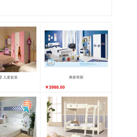
爱 儿童套装
弗莱蒂斯
￥3988.00