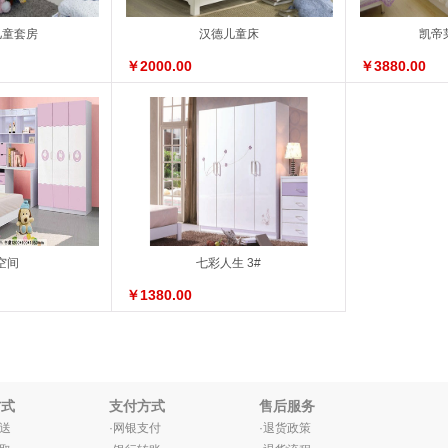
儿童套房
汉德儿童床
凯帝
￥2000.00
￥3880.00
空间
七彩人生 3#
￥1380.00
方式
支付方式
售后服务
配送
·网银支付
·退货政策