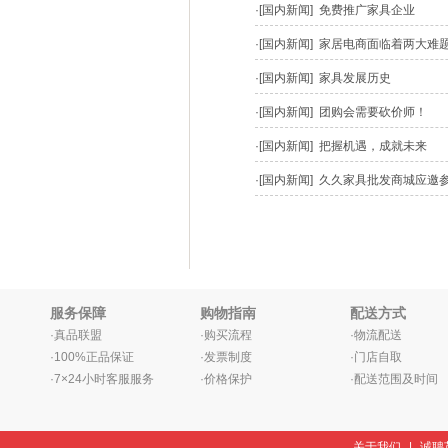
·
[国内新闻] 免费推广家具企业
·
[国内新闻] 家居电商面临着两大难题
·
[国内新闻] 家具发展历史
·
[国内新闻] 团购会需要砍价师！
·
[国内新闻] 把握机遇，成就未来
·
[国内新闻] 久久家具批发商城应
服务保障
购物指南
配送方式
·真品联盟
·购买流程
·物流配送
·100%正品保证
·发票制度
·门店自取
·7×24小时客服服务
·价格保护
·配送范围及时间
关于我们
|
诚聘